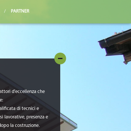
/
PARTNER
attori d'eccellenza che
e:
lificata di tecnici e
asi lavorative, presenza e
dopo la costruzione.